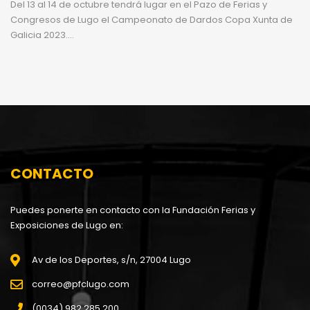
Del 13 al 14 de octubre tendrá lugar en el Pazo de Ferias y
Congresos de Lugo el Campeonato de Dardos Copa Xunta de
Galicia 2023....
CONTACTO
Puedes ponerte en contacto con la Fundación Ferias y
Exposiciones de Lugo en:
Av de los Deportes, s/n, 27004 Lugo
correo@pfclugo.com
(0034) 982 285 200