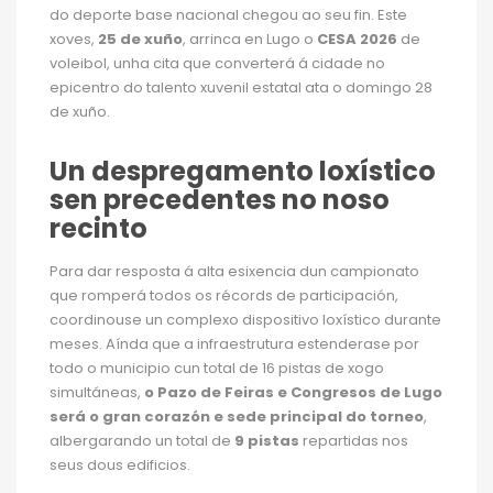
do deporte base nacional chegou ao seu fin. Este
xoves,
25 de xuño
, arrinca en Lugo o
CESA 2026
de
voleibol, unha cita que converterá á cidade no
epicentro do talento xuvenil estatal ata o domingo 28
de xuño.
Un despregamento loxístico
sen precedentes no noso
recinto
Para dar resposta á alta esixencia dun campionato
que romperá todos os récords de participación,
coordinouse un complexo dispositivo loxístico durante
meses. Aínda que a infraestrutura estenderase por
todo o municipio cun total de 16 pistas de xogo
simultáneas,
o Pazo de Feiras e Congresos de Lugo
será o gran corazón e sede principal do torneo
,
albergarando un total de
9 pistas
repartidas nos
seus dous edificios.