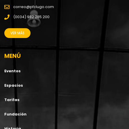
correo@pfclugo.com
(0034) 982 285 200
VER MÁS
MENÚ
Eventos
Espacios
Tarifas
Fundación
Historia