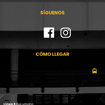
SÍGUENOS
CÓMO LLEGAR
Línea 8
Bus urbano