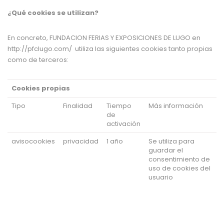
¿Qué cookies se utilizan?
En concreto,
FUNDACION FERIAS Y EXPOSICIONES DE LUGO
en
http://pfclugo.com/
utiliza las siguientes cookies tanto propias
como de terceros:
Cookies propias
Tipo
Finalidad
Tiempo
Más información
de
activación
avisocookies
privacidad
1 año
Se utiliza para
guardar el
consentimiento de
uso de cookies del
usuario