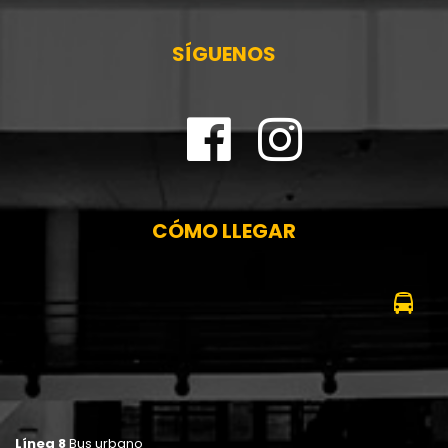
SÍGUENOS
CÓMO LLEGAR
Línea 8
Bus urbano