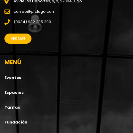
Av de los Deportes, s/n, 27004 Lugo
correo@pfclugo.com
(0034) 982 285 200
VER MÁS
MENÚ
Eventos
Espacios
Tarifas
Fundación