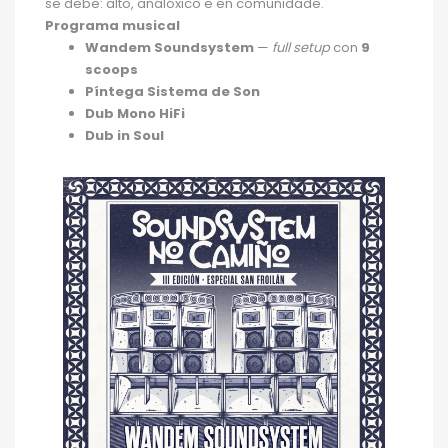
se debe: alto, analóxico e en comunidade.
Programa musical
Wandem Soundsystem
—
full setup
con
9
scoops
Píntega Sistema de Son
Dub Mono HiFi
Dub in Soul