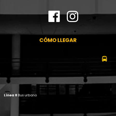
CÓMO LLEGAR
Línea 8
Bus urbano