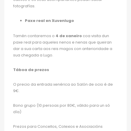
fotografías.
Paxe real en Xuvenlugo
Tamén contaremos o
4 de xaneiro
coa visita dun
paxe real para aqueles nenos e nenas que queiran
dar a sua carta aos reis magos con anterioridade a
sua chegada a Lugo.
Táboa de prezos
O precio da entrada xenérica ao Salón de ocio é de
9€.
Bono grupo (10 persoas por 80€, válido para un só
día)
Prezos para Concellos, Colexios e Asociacións