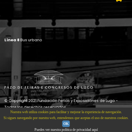
Línea 8
Bus urbano
© Copyright 2021 Fundación Ferias y Exposiciones de Lugo -
Todos los derechos reservados
Nuestra web utiliza cookies para facilitar y mejorar la experiencia de navegación.
Si sigues navegando por nuestra web, entendemos que aceptas el uso de nuestros cookies.
OK
Puedes ver nuestra política de privacidad aquí