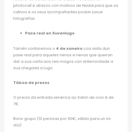
photocall e atrezzo con motivos de Nadal para que os
cativos e os seus acompañantes podan sacar
fotografías.
Paxe real en Xuvenlugo
Tamén contaremos o
4 de xaneiro
coa visita dun
paxe real para aqueles nenos e nenas que queiran
dar a sua carta aos reis magos con anterioridade a
sua chegada a Lugo.
Táboa de prezos
O precio da entrada xenérica ao Salón de ocio é de
7€.
Bono grupo (10 persoas por 60€, válido para un só
día)