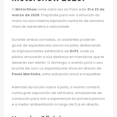
O
MotorShow
volve outra vez ao Pazo este
21 e 22 de
marzo de 2026
. Prepárate para vivir a emoción do
motor na súa máxima expresión nunha fin de semana
chea de adrenalina e velocidade.
Durante ambas xornadas, os asistentes poderán
gozar de espectáculos únicos na pista, destacando
as impresionantes exhibicións de
Drift
, onde os
pilotos amosarán a súa destreza en manobras que te
deixarán sen alento. O domingo, o evento porá o seu
broche de ouro co espectacular show en directo de
Paulo Martinho
, unha actuación única e irrepetible.
Ademais da acción sobre a pista, o recinto contará
cunha gran exposición de vehículos, simuladores de
condución para vivir a experiencia en primeira persoa
e a mellor ambientación a cargo de DJs en directo.