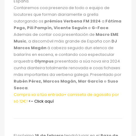
España.
Contaremos coa presenza de todo o equipo de
locutores que forman diariamente a grella
outorgando os
prémios Verbena FM 2024
a
Fátima
Pego, Pili Pampín, Vicente Seguín
e
G-Face
.
Ademais de contar coa presentación de
Macro EME
Music
, a discomóvil máis grande de España con
DJ
Marcos Magán
á cabeza seguido dun elenco de
bailaríns en escena, e contando coa espectacular
orquestra
Olympus
presentado a súa nova xira 2024
cunha dianteira totalmente renovada e coas fichaxes
máis importantes da verbena galega. Presentado por
Rubén Pérez, Marcos Magán, Mar García
e
Suso
Seoca
.
Compra xa a túa entrada+ camiseta de agasallo por
só 12€!
<– Click aquí
El próximo
16 de febrero
tendrá lugar en el
Pazo de