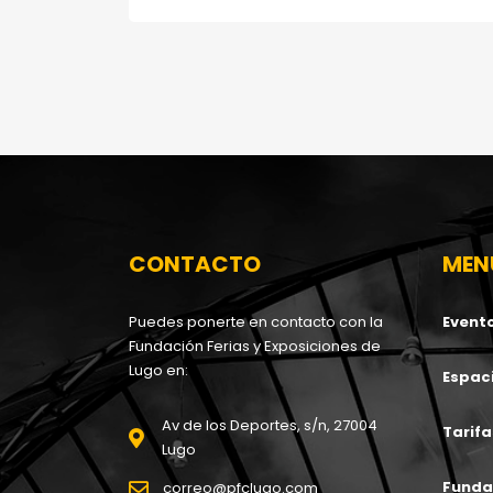
CONTACTO
MEN
Puedes ponerte en contacto con la
Event
Fundación Ferias y Exposiciones de
Lugo en:
Espac
Av de los Deportes, s/n, 27004
Tarifa
Lugo
Funda
correo@pfclugo.com