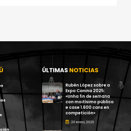
Ú
ÚLTIMAS
NOTICIAS
Rubén López sobre a
os
Expo Canina 2025:
«Unha fin de semana
ios
con moitísimo público
e case 1.600 cans en
competición»
s
20 enero, 2025
ción