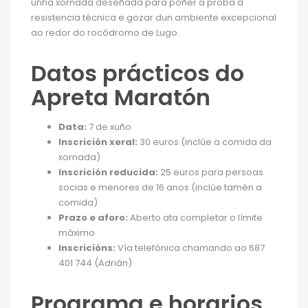
unha xornada deseñada para poñer a proba a
resistencia técnica e gozar dun ambiente excepcional
ao redor do rocódromo de Lugo.
Datos prácticos do
Apreta Maratón
Data:
7 de xuño
Inscrición xeral:
30 euros (inclúe a comida da
xornada)
Inscrición reducida:
25 euros para persoas
socias e menores de 16 anos (inclúe tamén a
comida)
Prazo e aforo:
Aberto ata completar o límite
máximo
Inscricións:
Vía telefónica chamando ao 687
401 744 (Adrián)
Programa e horarios